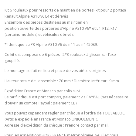
Kit 6 rouleaux pour ressorts de maintien de portes (kit pour 2 portes).
Renault Alpine A310 v6 L4 et dérivés
Ensemble des pièces destinées au maintien en
position ouverte des portières d’Alpine A310 V6* et L4, R12, R17
(certains modèles) et véhicules dérivés.
* Identique au PR Alpine A310 V6 du n° 1 au n° 45089.
Ce kit est composé de 6 pièces : 2*3 rouleaux à glisser sur l’axe
goupillé.
Le montage se fait en lieu et place de vos pièces origines.
Hauteur totale de l’ensemble : 70 mm / Diamètre intérieur : 9 mm
Expédition France et Monaco par colis suivi.
Le tarif indiqué est port compris, paiement via PAYPAL (pas nécessaire
d’ouvrir un compte Paypal : paiement CB).
Vous pouvez cependant régler par chèque à l’ordre de TOUSABLOC
(Article expédié en France et Monaco UNIQUEMENT).
Adresse d’expédition du chèque : Prendre contact par mail.
Pour les expéditions HORS FRANCE métropolitaine, veuillez nous